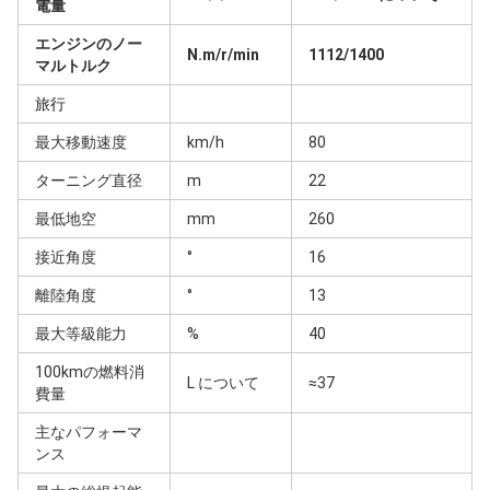
電量
エンジンのノー
N.m/r/min
1112/1400
マルトルク
旅行
最大移動速度
km/h
80
ターニング直径
m
22
最低地空
mm
260
接近角度
°
16
離陸角度
°
13
最大等級能力
%
40
100kmの燃料消
L について
≈37
費量
主なパフォーマ
ンス