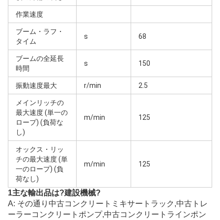
作業速度
ブーム・ラフ・
s
68
タイム
ブームの全延長
s
150
時間
振動速度最大
r/min
2.5
メインリッチの
最大速度 (単一の
m/min
125
ロープ) (負荷な
し)
オックス・リッ
チの最大速度 (単
m/min
125
一のロープ) (負
荷なし)
1主な輸出品は?
建設機械
?
A: その通り
中古コンクリートミキサートラック,中古トレ
ーラーコンクリートポンプ,中古コンクリートラインポン