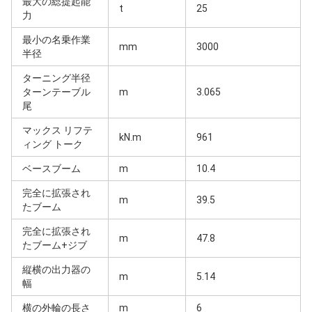
最大の総提起能
t
25
力
最小の名乗作業
mm
3000
半径
ターニング半径
ターンテーブル
m
3.065
尾
マックス リフテ
kN.m
961
ィング トーク
ベースブーム
m
10.4
完全に拡張され
m
39.5
たブーム
完全に拡張され
m
47.8
たブーム+ジブ
縦横の出力器の
m
5.14
幅
横の外輪の長さ
m
6