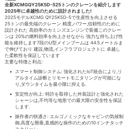
全新XCMGQY25K5D-525トンのクレーンを紹介します
2025年に卓越性のために設計されました!
2025モデルXCMG QY25K5D-5で生産性を向上させる
25トンの最先端のクレーン 精度,パワー,信頼性のために
設計された 高効率のカミンズエンジンで装備このクレー
ンは 20%の燃料効率を向上させながら 強力な持ち上げ性
能を維持します7段のU型メインブームは 44.5メートルま
で伸びており 建設,物流,インフラプロジェクトに 卓越し
た柔軟性を保証しています
主要な特徴と利点:
スマート制御システム: 強化されたIoT統合により,リ
アルタイム診断とリモートモニタリングが可能にな
り,ダウンタイムを最小限に抑える.
安定性が向上: 特許を取得した外装設計と強化された
シャーシは,不均等な地形での最大限の安全性を保証
します.
操作者の快適さ: エルゴノミックなキャビンの気候制
御,高度な懸垂,直感的な操作のための10インチタッチ