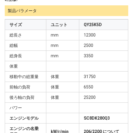
製品パラメータ
サイズ
ユニット
QY25K5D
総長さ
mm
12300
総幅
mm
2500
総身長
mm
3350
体重
移動中の総重量
体重
31750
前軸の負荷
体重
6550
後ろ軸の負荷
体重
25200
パワー
エンジンモデル
SC8DK280Q3
エンジンの名乗
kW/r/min
206/2200 について