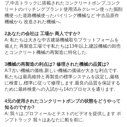
プ,中古トラックに搭載されたコンクリートポンプ,コンク
リートのバッチングプラント
使用済み
クレーン
使った
掘削
機
使った
道路機械
使った
パイリング機械など 中古品
原作
機械から 改造された機械へ
.
2あなたの会社は 工場か 商人ですか?
A: 私たちは大きな中古建築機械取引プラットフォームを
備えた 再製造工場です私たちは13年以上,建設機械の卸売
とコンクリート機械の再製造に特化した.
3機械の再製造の利点は? 修理された機械の品質は?
A:T
古い機械の価格,新しい機械の価値が大きな利点です.
私たちは最高維持と再製造の標準システムを設定し,厳格
に検査し,標準に従って修理します.最良の品質を保証する
ために最終検査への入試から14のプロセスを通ります.
4元の使用されたコンクリートポンプの状態をどうやって
知るのですか?
A: 我々は,プロフィールとテストのビデオを提供します ポ
ンプトラック 我々はあなたに船を前に.