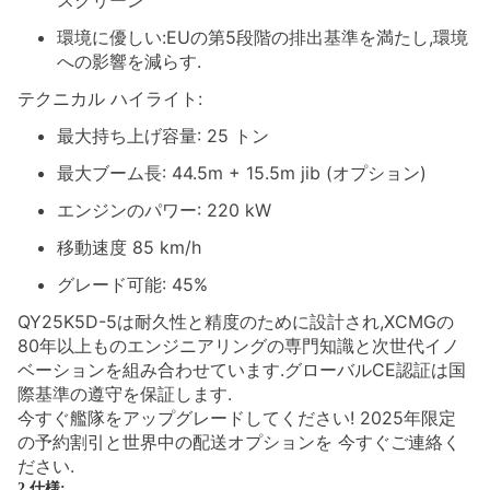
スクリーン
環境に優しい:EUの第5段階の排出基準を満たし,環境
への影響を減らす.
テクニカル ハイライト:
最大持ち上げ容量: 25 トン
最大ブーム長: 44.5m + 15.5m jib (オプション)
エンジンのパワー: 220 kW
移動速度 85 km/h
グレード可能: 45%
QY25K5D-5は耐久性と精度のために設計され,XCMGの
80年以上ものエンジニアリングの専門知識と次世代イノ
ベーションを組み合わせています.グローバルCE認証は国
際基準の遵守を保証します.
今すぐ艦隊をアップグレードしてください! 2025年限定
の予約割引と世界中の配送オプションを 今すぐご連絡く
ださい.
2
,
仕様: