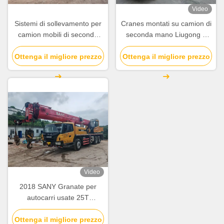
Video
Sistemi di sollevamento per
Cranes montati su camion di
camion mobili di seconda
seconda mano Liugong 8
mano SANY da 12 tonnellate
tonnellate Cranes mobili
Ottenga il migliore prezzo
STC120C 2020
Ottenga il migliore prezzo
2012 QY8A utilizzati
Video
2018 SANY Granate per
autocarri usate 25T
STC250T Macchine di
Ottenga il migliore prezzo
sollevamento di gru