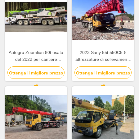
Autogru Zoomlion 80t usata
2023 Sany 55t 550C5-8
del 2022 per cantiere
attrezzature di sollevamento
ZCT800V663-1
di gru per camion usati per
Ottenga il migliore prezzo
Ottenga il migliore prezzo
cantieri