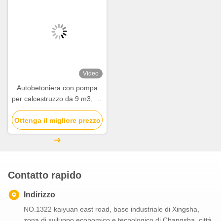
Video
Autobetoniera con pompa
per calcestruzzo da 9 m3, 28
m, velocità massima 82 km/h
Ottenga il migliore prezzo
e carburante diesel per
edilizia
Contatto rapido
Indirizzo
NO.1322 kaiyuan east road, base industriale di Xingsha,
zona di sviluppo economico e tecnologico di Changsha, città