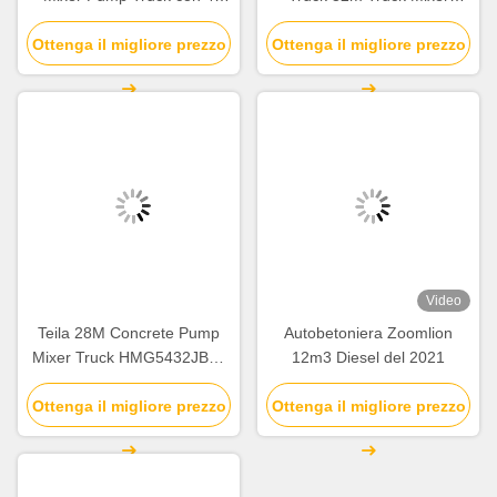
Sezioni di Boom 65 m3/h
Pumps Euro V per la
Ottenga il migliore prezzo
Output e 8 MPa Pressure
Ottenga il migliore prezzo
costruzione
Video
Teila 28M Concrete Pump
Autobetoniera Zoomlion
Mixer Truck HMG5432JBC-
12m3 Diesel del 2021
28 Truck Mixer Concrete
Ottenga il migliore prezzo
Pumps
Ottenga il migliore prezzo