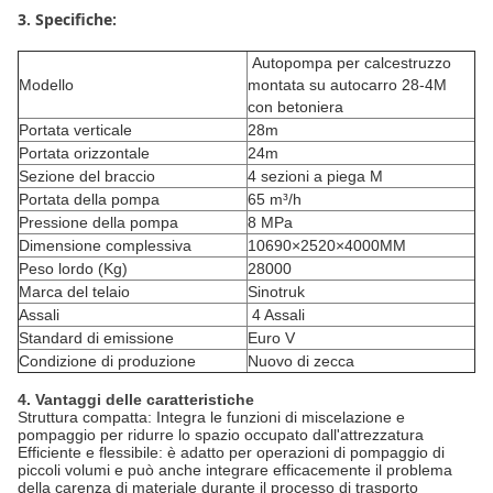
3. Specifiche:
Autopompa per calcestruzzo
Modello
montata su autocarro 28-4M
con betoniera
Portata verticale
28m
Portata orizzontale
24m
Sezione del braccio
4 sezioni a piega M
Portata della pompa
65 m³/h
Pressione della pompa
8 MPa
Dimensione complessiva
10690×2520×4000MM
Peso lordo (Kg)
28000
Marca del telaio
Sinotruk
Assali
4 Assali
Standard di emissione
Euro V
Condizione di produzione
Nuovo di zecca
4. Vantaggi delle caratteristiche
‌Struttura compatta‌: Integra le funzioni di miscelazione e
pompaggio per ridurre lo spazio occupato dall'attrezzatura
Efficiente e flessibile: è adatto per operazioni di pompaggio di
piccoli volumi e può anche integrare efficacemente il problema
della carenza di materiale durante il processo di trasporto