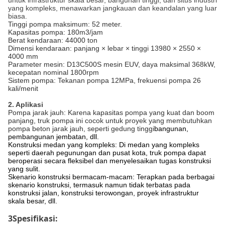
untuk infrastruktur skala besar, bangunan tinggi, dan situs industri
yang kompleks, menawarkan jangkauan dan keandalan yang luar
biasa.
Tinggi pompa maksimum: 52 meter.
Kapasitas pompa: 180m3/jam
Berat kendaraan: 44000 ton
Dimensi kendaraan: panjang × lebar × tinggi 13980 × 2550 ×
4000 mm
Parameter mesin: D13C500S mesin EUV, daya maksimal 368kW,
kecepatan nominal 1800rpm
Sistem pompa: Tekanan pompa 12MPa, frekuensi pompa 26
kali/menit
2
. Aplikasi
Pompa jarak jauh: Karena kapasitas pompa yang kuat dan boom
panjang, truk pompa ini cocok untuk proyek yang membutuhkan
pompa beton jarak jauh, seperti gedung tinggi
bangunan,
pembangunan jembatan, dll.
Konstruksi medan yang kompleks: Di medan yang kompleks
seperti daerah pegunungan dan pusat kota, truk pompa dapat
beroperasi secara fleksibel dan menyelesaikan tugas konstruksi
yang sulit.
Skenario konstruksi bermacam-macam: Terapkan pada berbagai
skenario konstruksi, termasuk namun tidak terbatas pada
konstruksi jalan, konstruksi terowongan, proyek infrastruktur
skala besar, dll.
3Spesifikasi: