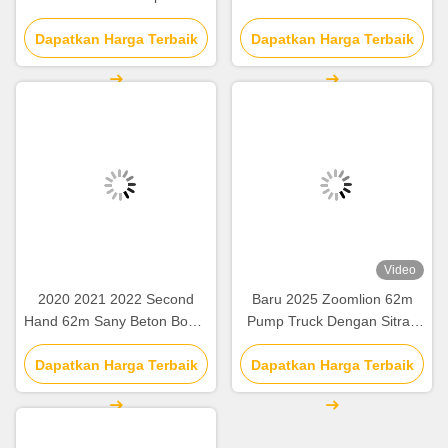
Mercedes Benz Chassis
SY5418THB Peralatan
Dapatkan Harga Terbaik
dengan operasi cerdas &
Dapatkan Harga Terbaik
konstruksi
efisien
Video
2020 2021 2022 Second
Baru 2025 Zoomlion 62m
Hand 62m Sany Beton Boom
Pump Truck Dengan Sitrak
Pump dengan Chassis Beton
ZLJ5461THBKF
Dapatkan Harga Terbaik
Dapatkan Harga Terbaik