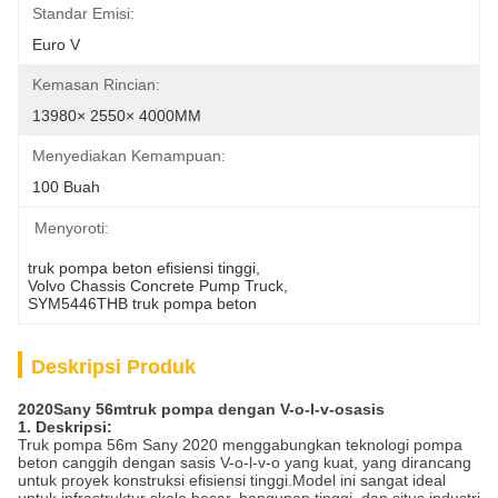
Standar Emisi:
Euro V
Kemasan Rincian:
13980× 2550× 4000MM
Menyediakan Kemampuan:
100 Buah
Menyoroti:
truk pompa beton efisiensi tinggi
, 
Volvo Chassis Concrete Pump Truck
, 
SYM5446THB truk pompa beton
Deskripsi Produk
2020
Sany
56
m
truk pompa dengan V-o-l-v-o
sasis
1. Deskripsi:
Truk pompa 56m Sany 2020 menggabungkan teknologi pompa
beton canggih dengan sasis V-o-l-v-o yang kuat, yang dirancang
untuk proyek konstruksi efisiensi tinggi.Model ini sangat ideal