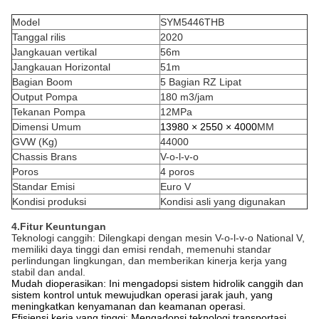
Model
SYM5446THB
Tanggal rilis
2020
Jangkauan vertikal
56m
Jangkauan Horizontal
51m
Bagian Boom
5 Bagian RZ Lipat
Output Pompa
180 m3/jam
Tekanan Pompa
12MPa
Dimensi Umum
13980 × 2550 × 4000
MM
GVW (Kg)
44000
Chassis Brans
V-o-l-v-o
Poros
4 poros
Standar Emisi
Euro V
Kondisi produksi
Kondisi asli yang digunakan
4.Fitur Keuntungan
Teknologi canggih: Dilengkapi dengan mesin V-o-l-v-o National V,
memiliki daya tinggi dan emisi rendah, memenuhi standar
perlindungan lingkungan, dan memberikan kinerja kerja yang
stabil dan andal.
Mudah dioperasikan: Ini mengadopsi sistem hidrolik canggih dan
sistem kontrol untuk mewujudkan operasi jarak jauh, yang
meningkatkan kenyamanan dan keamanan operasi.
Efisiensi kerja yang tinggi: Mengadopsi teknologi transportasi