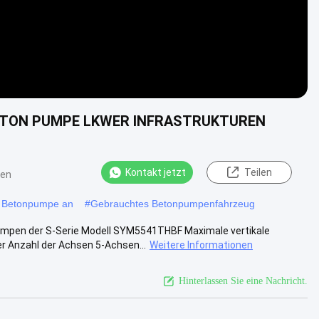
BETON PUMPE LKWER INFRASTRUKTUREN
Kontakt jetzt
Teilen
ten
e Betonpumpe an
#
Gebrauchtes Betonpumpenfahrzeug
n der S-Serie Modell SYM5541THBF Maximale vertikale
r Anzahl der Achsen 5-Achsen...
Weitere Informationen
Hinterlassen Sie eine Nachricht.