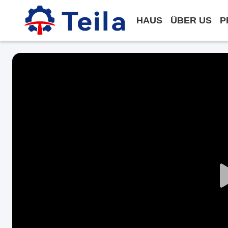
HAUS
ÜBER US
P