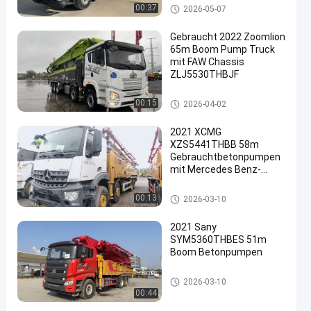
Betonpumpenwagen
Gebrauchte Betonpumpen
00:37
2026-05-07
2023
Gebraucht 2022 Zoomlion
65m Boom Pump Truck
mit FAW Chassis
ZLJ5530THBJF
Gebrauchte Betonpumpen
00:15
2026-04-02
2021 XCMG
XZS5441THBB 58m
Gebrauchtbetonpumpen
mit Mercedes Benz-
Chassis und 180 m3/h
Leistung
Gebrauchte Betonpumpen
00:13
2026-03-10
2021 Sany
SYM5360THBES 51m
Boom Betonpumpen
Gebrauchte Betonpumpen
2026-03-10
00:44