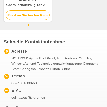
Gebrauchtfahrzeugkran 25T
STC250T Vollhydraulische
mobile Kranhebe Maschinen
Erhalten Sie besten Preis
Schnelle Kontaktaufnahme
Adresse
NO.1322 Kaiyuan East Road, Industriebasis Xingsha,
Wirtschafts- und Technologieentwicklungszone Changsha,
Stadt Changsha, Provinz Hunan, China
Telefon
86--4001680669
E-Mail
celinazou@tiejuren.cn