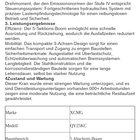
Drehmoment, der den Emissionsnormen der Stufe IV entspricht.
Steuerungssystem: Fortgeschrittenes hydraulisches System mit
präziser Lastempfindungstechnologie für einen reibungslosen
Betrieb und Sicherheit.
3. Leistungsergebnisse
Effizienz: Der 5-Sektions-Boom ermöglicht eine schnelle
Ausrüstung und Rückziehung, wodurch die Ausfallzeiten reduziert
werden.
Mobilität: Das kompakte 3-Achsen-Design sorgt für einen
einfachen Transport und Zugang zu engen Baustellen.
Sicherheitsmerkmale: Ausgestattet mit Überlastschutz,
Echtzeitüberwachung und automatischen Bremssystemen.
Langlebigkeit: Die Stahlkonstruktion und die
korrosionsbeständigen Bauteile sorgen für eine lange
Lebensdauer, selbst bei starker Nutzung.
4Zustand und Wartung
Dieser Kran wurde einer strengen Wartung unterzogen, und es
sind Dienstleistungsunterlagen vorhanden.000+ Arbeitsstunden
zeigen eine moderate Nutzung, die eine beträchtliche Restlaufzeit
gewährleistet.
Marke
XCMG
Modell
QY25KC
Baumbereich
5 Abschnitt-Boom