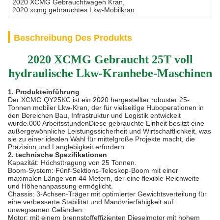
2020 XCMG Gebrauchtwagen Kran
, 
2020 xcmg gebrauchtes Lkw-Mobilkran
Beschreibung Des Produkts
2020 XCMG Gebraucht 25T voll
hydraulische Lkw-Kranhebe-Maschinen
1. Produkteinführung
Der XCMG QY25KC ist ein 2020 hergestellter robuster 25-
Tonnen mobiler Lkw-Kran, der für vielseitige Huboperationen in
den Bereichen Bau, Infrastruktur und Logistik entwickelt
wurde.000 ArbeitsstundenDiese gebrauchte Einheit besitzt eine
außergewöhnliche Leistungssicherheit und Wirtschaftlichkeit, was
sie zu einer idealen Wahl für mittelgroße Projekte macht, die
Präzision und Langlebigkeit erfordern.
2. technische Spezifikationen
Kapazität: Höchsttragung von 25 Tonnen.
Boom-System: Fünf-Sektions-Teleskop-Boom mit einer
maximalen Länge von 44 Metern, der eine flexible Reichweite
und Höhenanpassung ermöglicht.
Chassis: 3-Achsen-Träger mit optimierter Gewichtsverteilung für
eine verbesserte Stabilität und Manövrierfähigkeit auf
unwegsamen Geländen.
Motor: mit einem brennstoffeffizienten Dieselmotor mit hohem