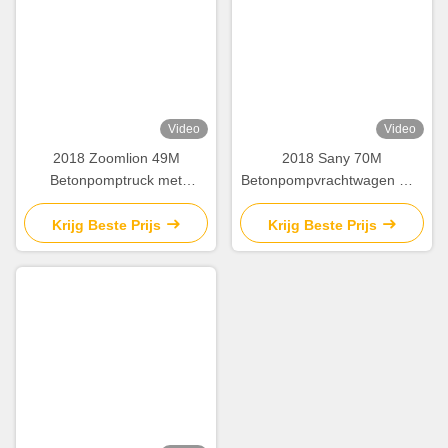
Taggen:
Concrete Boompomp
De Vrachtwagen Van De Cementpomp
De Vrachtwagen Zette Concrete Pomp Op
Gerelateerde Producten