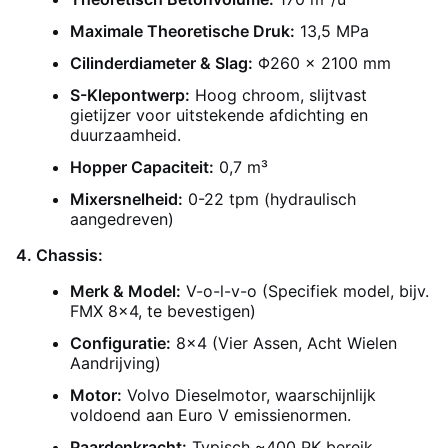
Maximale Theoretische Druk:
13,5 MPa
Cilinderdiameter & Slag:
Φ260 × 2100 mm
S-Klepontwerp:
Hoog chroom, slijtvast
gietijzer voor uitstekende afdichting en
duurzaamheid.
Hopper Capaciteit:
0,7 m³
Mixersnelheid:
0-22 tpm (hydraulisch
aangedreven)
4. Chassis:
Merk & Model:
V-o-l-v-o (Specifiek model, bijv.
FMX 8x4, te bevestigen)
Configuratie:
8x4 (Vier Assen, Acht Wielen
Aandrijving)
Motor:
Volvo Dieselmotor, waarschijnlijk
voldoend aan Euro V emissienormen.
Paardenkracht:
Typisch ~400 PK bereik