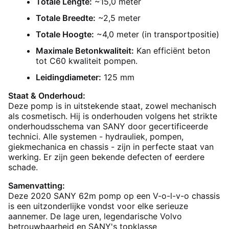
Totale Lengte:
~15,0 meter
Totale Breedte:
~2,5 meter
Totale Hoogte:
~4,0 meter (in transportpositie)
Maximale Betonkwaliteit:
Kan efficiënt beton
tot C60 kwaliteit pompen.
Leidingdiameter:
125 mm
Staat & Onderhoud:
Deze pomp is in uitstekende staat, zowel mechanisch
als cosmetisch. Hij is onderhouden volgens het strikte
onderhoudsschema van SANY door gecertificeerde
technici. Alle systemen - hydrauliek, pompen,
giekmechanica en chassis - zijn in perfecte staat van
werking. Er zijn geen bekende defecten of eerdere
schade.
Samenvatting:
Deze 2020 SANY 62m pomp op een V-o-l-v-o chassis
is een uitzonderlijke vondst voor elke serieuze
aannemer. De lage uren, legendarische Volvo
betrouwbaarheid en SANY's topklasse