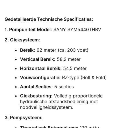
Gedetailleerde Technische Specificaties:
1. Pompuniteit Model:
SANY SYM5440THBV
2. Gieksysteem:
Bereik:
62 meter (ca. 203 voet)
Verticaal Bereik:
58,2 meter
Horizontaal Bereik:
54,5 meter
Vouwconfiguratie:
RZ-type (Roll & Fold)
Aantal Secties:
5 secties
Giekbesturing:
Volledig proportionele
hydraulische afstandsbediening met
noodveiligheidssysteem.
3. Pompsysteem:
Theoretisch Betonvolume:
170 m³/u