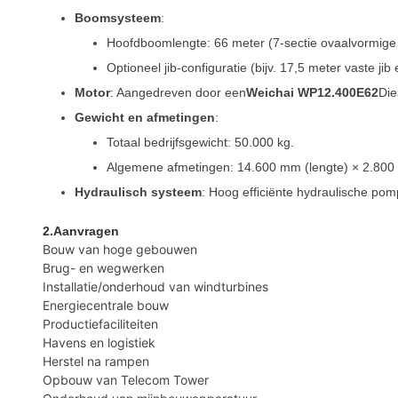
Boomsysteem
:
Hoofdboomlengte: 66 meter (7-sectie ovaalvormige bo
Optioneel jib-configuratie (bijv. 17,5 meter vaste jib
Motor
: Aangedreven door een
Weichai WP12.400E62
Die
Gewicht en afmetingen
:
Totaal bedrijfsgewicht: 50.000 kg.
Algemene afmetingen: 14.600 mm (lengte) × 2.800
Hydraulisch systeem
: Hoog efficiënte hydraulische po
2.Aanvragen
Bouw van hoge gebouwen
Brug- en wegwerken
Installatie/onderhoud van windturbines
Energiecentrale bouw
Productiefaciliteiten
Havens en logistiek
Herstel na rampen
Opbouw van Telecom Tower