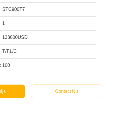
STC900T7
1
133000USD
:
T/T,L/C
:
100
rijs
Contact Nu