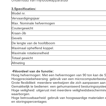
Onderhoud van mijnbouwapparatuur
3.Specificaties:
Model nr.
Vervaardigingsjaar
Max. Nominale hefvermogen
Coutergewicht
Kraan-Jib
Gevels
De lengte van de hoofdboom
Maximaal opheffend koppel.
Maximale rotatiesnelheid
Totaal gewicht
Afmeting
4Voordeel van de functie:
Hoog hefvermogen: Met een hefvermogen van 90 ton kan de STC
Hoogprecisiebeheersing: gebruik van een microcomputerbesturi
Grote flexibiliteit: meerdere werkwijzen die zich aanpassen 
Gemakkelijk te bedienen: een gehumaniseerd besturingssysteem
Hoge veiligheid: uitgerust met meerdere veiligheidsbeschermin
waarborgen.
Hoge betrouwbaarheid: gebruik van hoogwaardige materialen en
en storingspercentages