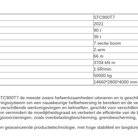
STC900T7
2021
90 t
36 t
7 sectie boom
2-arm
66 m
3704 kN·m
1.6R/min.
50000 kg
14660*2800*4000 mm
900T7 de meeste zware hefwerkzaamheden uitvoeren en is geschikt vo
ngssysteem om een nauwkeurige hefbeheersing te bereiken en de veilig
aan verschillende werkomgevingen en behoeften, geschikt voor verschi
 vermindert de moeilijkheidsgraad en verbetert de efficiëntie van de 
gsvoorzieningen, zoals overbelastingbescherming, grensbescherming, e
 geavanceerde productietechnologie, met hoge stabiliteit en langdur