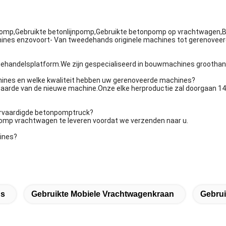
mp,Gebruikte betonlijnpomp,Gebruikte betonpomp op vrachtwagen,Be
nes enzovoort- Van tweedehands originele machines tot gerenovee
nehandelsplatform.We zijn gespecialiseerd in bouwmachines groothand
chines en welke kwaliteit hebben uw gerenoveerde machines?
e waarde van de nieuwe machine.Onze elke herproductie zal doorgaan 1
vervaardigde betonpomptruck?
 pomp vrachtwagen te leveren voordat we verzenden naar u.
hines?
ns
Gebruikte Mobiele Vrachtwagenkraan
Gebrui