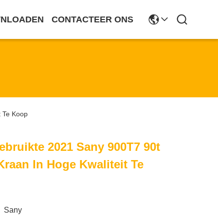
NLOADEN
CONTACTEER ONS
t Te Koop
ebruikte 2021 Sany 900T7 90t
raan In Hoge Kwaliteit Te
Sany